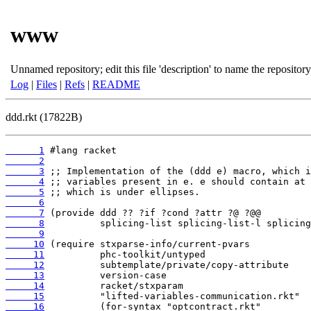
www
Unnamed repository; edit this file 'description' to name the repository
Log
|
Files
|
Refs
|
README
ddd.rkt (17822B)
      1
      2
      3
      4
      5
      6
      7
      8
      9
     10
     11
     12
     13
     14
     15
     16