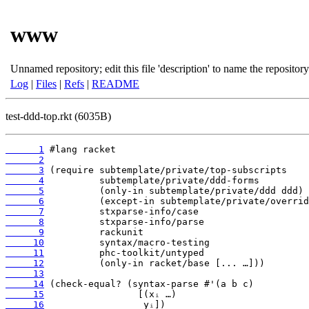
www
Unnamed repository; edit this file 'description' to name the repository
Log
|
Files
|
Refs
|
README
test-ddd-top.rkt (6035B)
      1
      2
      3
      4
      5
      6
      7
      8
      9
     10
     11
     12
     13
     14
     15
     16